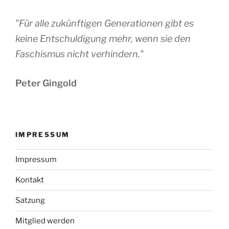
d
n
n
n
n
n
n
n
v
u
A
i
"Für alle zukünftigen Generationen gibt es
n
n
g
keine Entschuldigung mehr, wenn sie den
g
s
a
e
Faschismus nicht verhindern."
t
i
n
i
c
o
Peter Gingold
h
n
t
e
n
IMPRESSUM
,
N
Impressum
a
Kontakt
v
i
Satzung
g
Mitglied werden