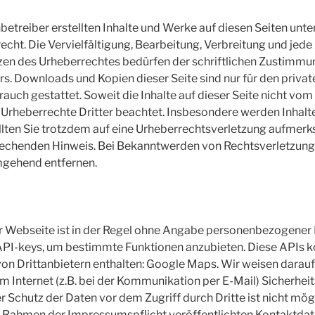
nbetreiber erstellten Inhalte und Werke auf diesen Seiten unt
cht. Die Vervielfältigung, Bearbeitung, Verbreitung und jede
zen des Urheberrechtes bedürfen der schriftlichen Zustimmun
rs. Downloads und Kopien dieser Seite sind nur für den private
uch gestattet. Soweit die Inhalte auf dieser Seite nicht vom 
Urheberrechte Dritter beachtet. Insbesondere werden Inhalte 
llten Sie trotzdem auf eine Urheberrechtsverletzung aufmerk
rechenden Hinweis. Bei Bekanntwerden von Rechtsverletzun
mgehend entfernen.
r Webseite ist in der Regel ohne Angabe personenbezogener 
PI-keys, um bestimmte Funktionen anzubieten. Diese APIs k
on Drittanbietern enthalten: Google Maps. Wir weisen darauf 
 Internet (z.B. bei der Kommunikation per E-Mail) Sicherhei
r Schutz der Daten vor dem Zugriff durch Dritte ist nicht mög
 Rahmen der Impressumspflicht veröffentlichten Kontaktdate