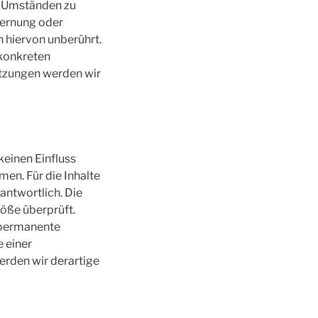
h Umständen zu
tfernung oder
 hiervon unberührt.
 konkreten
tzungen werden wir
keinen Einfluss
en. Für die Inhalte
rantwortlich. Die
öße überprüft.
e permanente
e einer
rden wir derartige