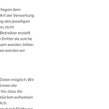
erliegen dem
 Art der Verwertung
g des jeweiligen
n, nicht
Betreiber erstellt
Dritter als solche
sam werden, bitten
gen werden wir
Daten möglich. Wir
önnen die
hin, dass die
tslücken aufweisen
lich.
n durch Dritte zur