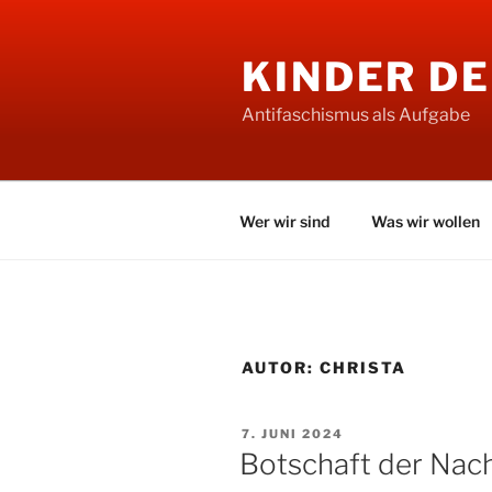
Zum
Inhalt
KINDER D
springen
Antifaschismus als Aufgabe
Wer wir sind
Was wir wollen
AUTOR:
CHRISTA
VERÖFFENTLICHT
7. JUNI 2024
AM
Botschaft der Na