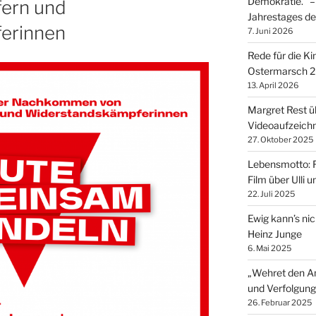
Demokratie.“ –
ern und
Jahrestages de
erinnen
7. Juni 2026
Rede für die K
Ostermarsch 
13. April 2026
Margret Rest üb
Videoaufzeich
27. Oktober 2025
Lebensmotto: F
Film über Ulli 
22. Juli 2025
Ewig kann’s nic
Heinz Junge
6. Mai 2025
„Wehret den An
und Verfolgung
26. Februar 2025