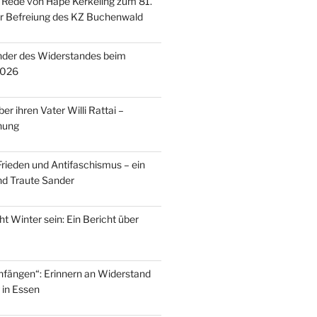
 Rede von Hape Kerkeling zum 81.
r Befreiung des KZ Buchenwald
inder des Widerstandes beim
2026
er ihren Vater Willi Rattai –
nung
rieden und Antifaschismus – ein
und Traute Sander
ht Winter sein: Ein Bericht über
fängen“: Erinnern an Widerstand
 in Essen