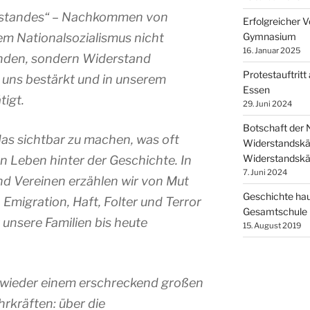
erstandes“ – Nachkommen von
Erfolgreicher V
Gymnasium
em Nationalsozialismus nicht
16. Januar 2025
den, sondern Widerstand
Protestauftritt
n uns bestärkt und in unserem
Essen
igt.
29. Juni 2024
Botschaft de
as sichtbar zu machen, was oft
Widerstandskä
Widerstandskä
nen Leben hinter der Geschichte. In
7. Juni 2024
d Vereinen erzählen wir von Mut
Geschichte hau
Emigration, Haft, Folter und Terror
Gesamtschule
r unsere Familien bis heute
15. August 2019
 wieder einem erschreckend großen
hrkräften: über die