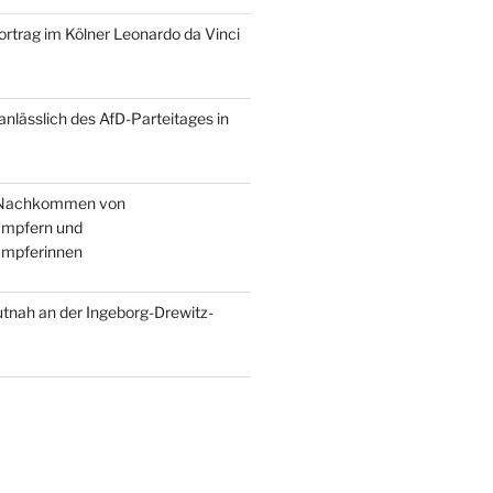
ortrag im Kölner Leonardo da Vinci
 anlässlich des AfD-Parteitages in
r Nachkommen von
mpfern und
mpferinnen
tnah an der Ingeborg-Drewitz-