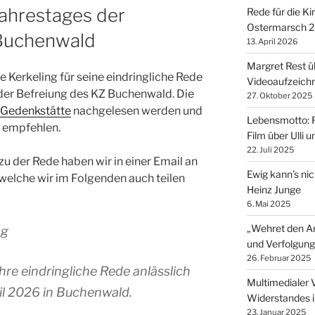
Jahrestages der
Rede für die K
Ostermarsch 
 Buchenwald
13. April 2026
Margret Rest üb
 Kerkeling für seine eindringliche Rede
Videoaufzeich
 der Befreiung des KZ Buchenwald. Die
27. Oktober 2025
 Gedenkstätte
nachgelesen werden und
Lebensmotto: F
 empfehlen.
Film über Ulli 
22. Juli 2025
 der Rede haben wir in einer Email an
Ewig kann’s nic
 welche wir im Folgenden auch teilen
Heinz Junge
6. Mai 2025
„Wehret den An
ng
und Verfolgung
26. Februar 2025
hre eindringliche Rede anlässlich
Multimedialer 
il 2026 in Buchenwald.
Widerstandes 
23. Januar 2025