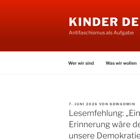
Zum
Inhalt
KINDER D
springen
Antifaschismus als Aufgabe
Wer wir sind
Was wir wollen
VERÖFFENTLICHT
7. JUNI 2026
VON
KDWADMIN
AM
Lesemfehlung: „Ein
Erinnerung wäre de
unsere Demokratie