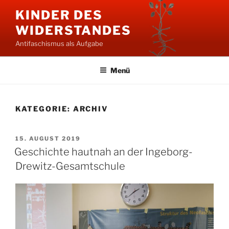
Zum
KINDER DES
Inhalt
WIDERSTANDES
springen
Antifaschismus als Aufgabe
Menü
KATEGORIE:
ARCHIV
VERÖFFENTLICHT
15. AUGUST 2019
AM
Geschichte hautnah an der Ingeborg-
Drewitz-Gesamtschule