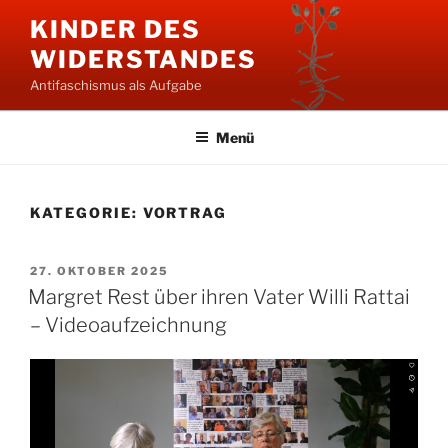
Zum
KINDER DES
Inhalt
WIDERSTANDES
springen
Antifaschismus als Aufgabe
Menü
KATEGORIE:
VORTRAG
VERÖFFENTLICHT
27. OKTOBER 2025
AM
Margret Rest über ihren Vater Willi Rattai
– Videoaufzeichnung