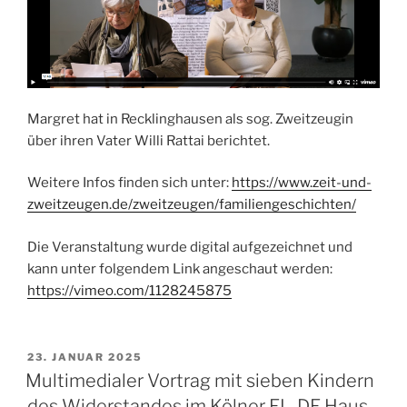
Margret hat in Recklinghausen als sog. Zweitzeugin
über ihren Vater Willi Rattai berichtet.
Weitere Infos finden sich unter:
https://www.zeit-und-
zweitzeugen.de/zweitzeugen/familiengeschichten/
Die Veranstaltung wurde digital aufgezeichnet und
kann unter folgendem Link angeschaut werden:
https://vimeo.com/1128245875
VERÖFFENTLICHT
23. JANUAR 2025
AM
Multimedialer Vortrag mit sieben Kindern
des Widerstandes im Kölner EL-DE Haus